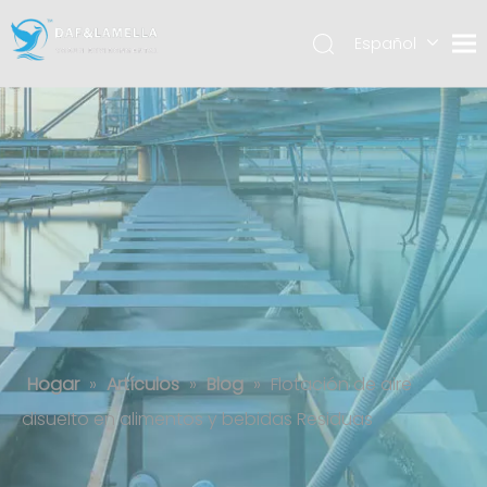
Español
English
العربية
Flotación de aire disuelto en
alimentos y bebidas Residuas
Hogar
»
Artículos
»
Blog
»
Flotación de aire
disuelto en alimentos y bebidas Residuas