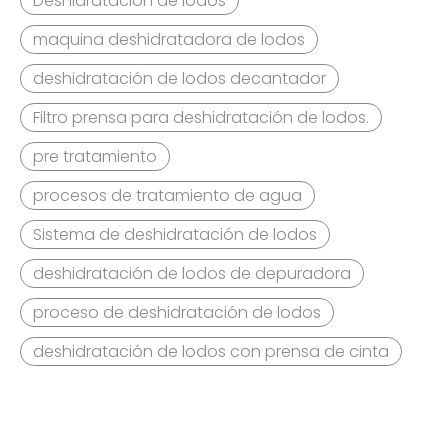
Deshidratación de lodos
medida, etc. Bienvenido a consultar.
maquina deshidratadora de lodos
deshidratación de lodos decantador
Filtro prensa para deshidratación de lodos.
pre tratamiento
procesos de tratamiento de agua
Sistema de deshidratación de lodos
deshidratación de lodos de depuradora
proceso de deshidratación de lodos
deshidratación de lodos con prensa de cinta