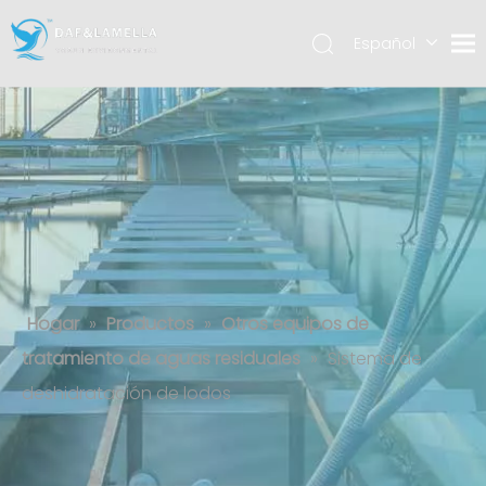
Español
English
العربية
Sistema de deshidratación de lodos
Hogar
»
Productos
»
Otros equipos de
tratamiento de aguas residuales
»
Sistema de
deshidratación de lodos