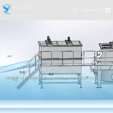
Español
English
العربية
Preguntas más frecuentes
Hogar
»
Apoyo
»
Preguntas más frecuentes