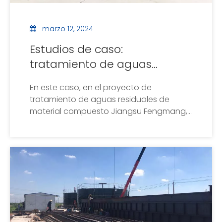
marzo 12, 2024
Estudios de caso:
tratamiento de aguas
residuales compuestas
En este caso, en el proyecto de
tratamiento de aguas residuales de
material compuesto Jiangsu Fengmang,
utilizamos la flotación de aire disuelto de
alta eficiencia producida por nuestra
fábrica para eliminar la mayoría de las
impurezas suspendidas, y el efluente se
envió a tratamiento bioquímico,
logrando buenos resultados.