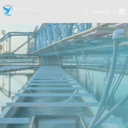
Español
English
العربية
Estudios de caso
Hogar
»
Artículos
»
Estudios de caso