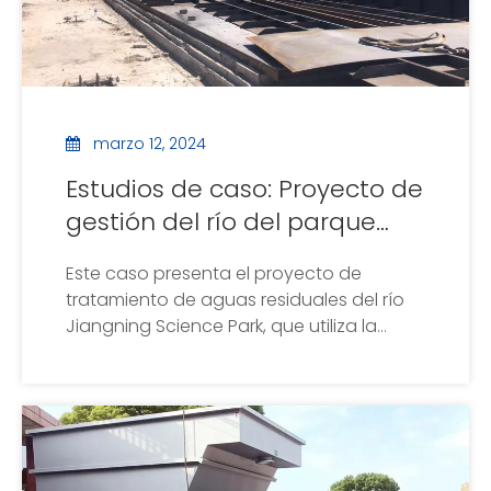
marzo 12, 2024
Estudios de caso: Proyecto de
gestión del río del parque
científico del distrito de
Este caso presenta el proyecto de
Jiangning
tratamiento de aguas residuales del río
Jiangning Science Park, que utiliza la
flotación de aire disuelto de alta
eficiencia de nuestra fábrica para tratar
las aguas residuales del río.Este equipo
elimina más del 90% de los sólidos
suspendidos y el fósforo total del cuerpo
de agua y, al mismo tiempo, puede