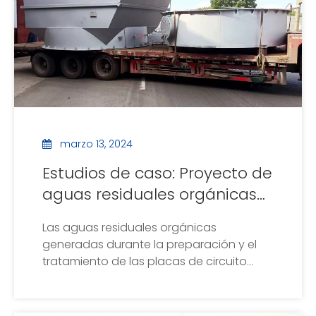
reducir el valor de DQO.Después de un
tratamiento integral, cumple con la
cuarta categoría de estándares de
calidad ambiental de aguas
superficiales.Se han logrado buenos
resultados.
marzo 13, 2024
Estudios de caso: Proyecto de
aguas residuales orgánicas
de electrónica de precisión
Las aguas residuales orgánicas
Qinhuangdao Hongqisheng
generadas durante la preparación y el
tratamiento de las placas de circuito
impreso contienen mucho níquel.El
método de precipitación química
equilibra la calidad del agua y la