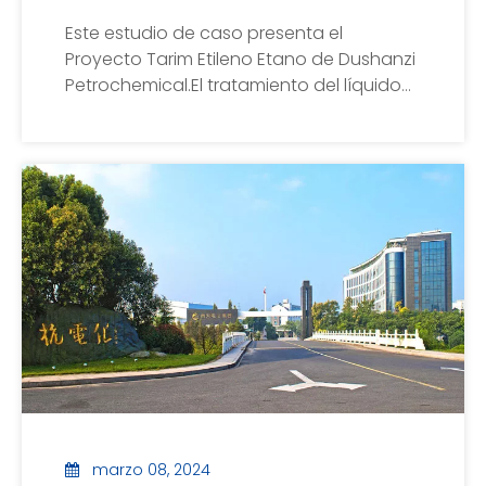
Este estudio de caso presenta el
Proyecto Tarim Etileno Etano de Dushanzi
Petrochemical.El tratamiento del líquido
alcalino residual de etileno utilizó la
flotación de aire disuelto de alta
eficiencia producida por nuestra fábrica
como pretratamiento para eliminar las
sustancias oleosas arrastradas en el
líquido alcalino residual, y se lograron
buenos resultados.
marzo 08, 2024