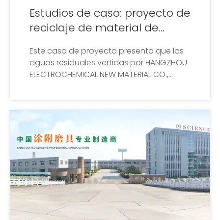
Estudios de caso: proyecto de
reciclaje de material de
resina
Este caso de proyecto presenta que las
aguas residuales vertidas por HANGZHOU
ELECTROCHEMICAL NEW MATERIAL CO.,
LTD.Durante la producción de materias
primas de PVC también contiene una
pequeña cantidad de partículas finas de
PVC.Después de ajustar el pH, coagular y
flocular el agua residual, las partículas
finas se agregan en flóculos más
grandes y se reciclan mediante flotación
de aire disuelto de alta eficiencia,
logrando buenos resultados.