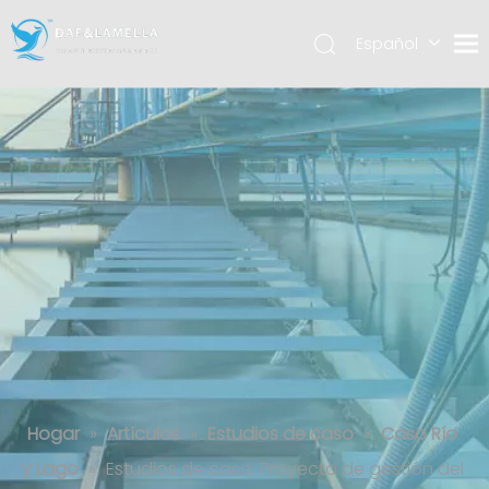
Español
English
العربية
Estudios de caso: Proyecto de
gestión del río del parque científico
del distrito de Jiangning
Hogar
»
Artículos
»
Estudios de caso
»
Caso Río
y Lago
»
Estudios de caso: Proyecto de gestión del