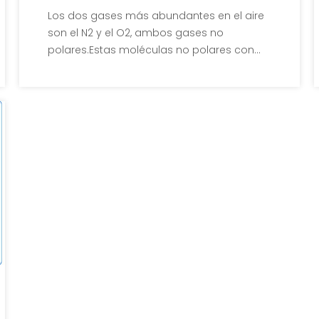
aire?
Los dos gases más abundantes en el aire
son el N2 y el O2, ambos gases no
polares.Estas moléculas no polares con
muy baja solubilidad deben existir en los
espacios entre las moléculas de agua, por
lo que llenar los espacios es una forma de
que el aire se disuelva en agua.Además,
sabemos que a medida que aumenta la
temperatura, la cantidad de gas disuelto
en el agua disminuye, por lo que también
se cree que existe una reacción química
entre las moléculas de agua y las
moléculas de gas llamada hidratación.