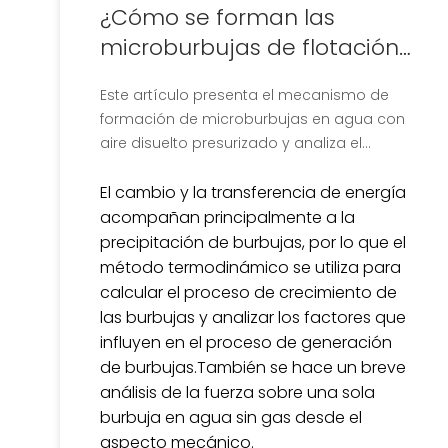
¿Cómo se forman las
microburbujas de flotación
por aire disuelto?
Este artículo presenta el mecanismo de
formación de microburbujas en agua con
aire disuelto presurizado y analiza el
crecimiento de microburbujas desde
moléculas de gas hasta microburbujas
El cambio y la transferencia de energía
estables desde una perspectiva
acompañan principalmente a la
microscópica.
precipitación de burbujas, por lo que el
método termodinámico se utiliza para
calcular el proceso de crecimiento de
las burbujas y analizar los factores que
influyen en el proceso de generación
de burbujas.También se hace un breve
análisis de la fuerza sobre una sola
burbuja en agua sin gas desde el
aspecto mecánico.