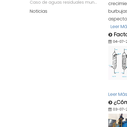
Caso de aguas residuales municipales
crecimie
Noticias
burbujas
aspecto
Leer M
Facto
04-07-
Leer Má
¿Cómo
03-07-