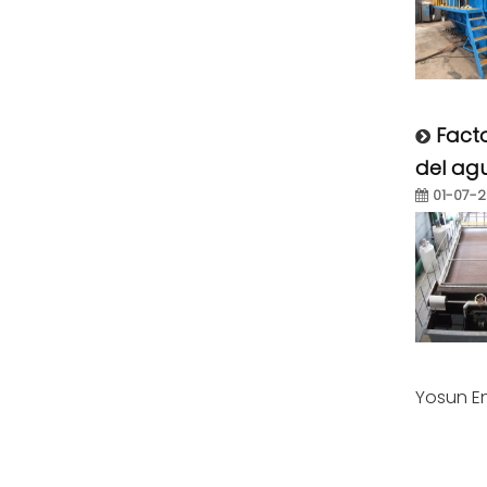
Facto
del ag
01-07-
Yosun E