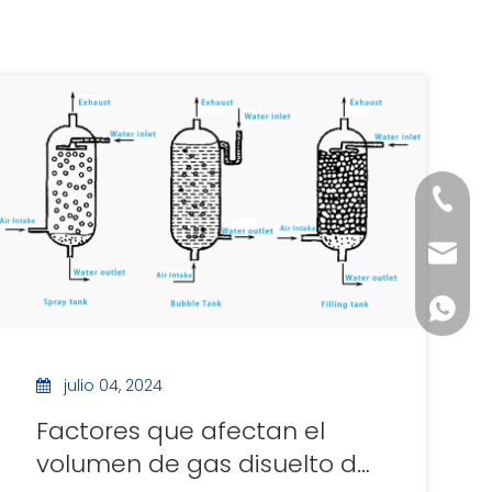
+86-18
servic
+86-18
julio 04, 2024
Factores que afectan el
volumen de gas disuelto del