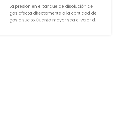
tanque de gas disuelto
La presión en el tanque de disolución de
presurizado
gas afecta directamente a la cantidad de
gas disuelto.Cuanto mayor sea el valor de
la presión, mayor será el valor teórico del
gas disuelto.Aunque aumentar la presión
en el tanque de disolución de gas puede
aumentar la cantidad de gas disuelto,
también aumentará la dificultad de
fabricación y el costo del tanque, la tubería
y el liberador de disolución de gas,
aumentará el consumo de energía y
reducirá los beneficios económicos. Wuxi
Yosun Environmental Equipo de protección
Co., Ltd.