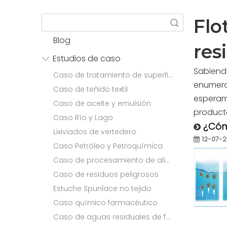
Flo
Búsqueda
Blog
res
Estudios de caso
Sabiend
Caso de tratamiento de superficies
enumerad
Caso de teñido textil
esperamo
Caso de aceite y emulsión
product
Caso Río y Lago
¿Cómo
Lixiviados de vertedero
12-07-
Caso Petróleo y Petroquímica
Caso de procesamiento de alimentos
Caso de residuos peligrosos
Estuche Spunlace no tejido
Caso químico farmacéutico
Caso de aguas residuales de fabricación de papel