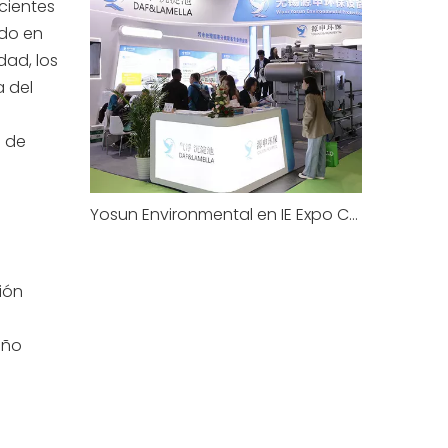
cientes
ido en
dad, los
a del
s de
Yosun Environmental en IE Expo China 2026: demostración en vivo de DAF, una conclusión exitosa
ión
eño