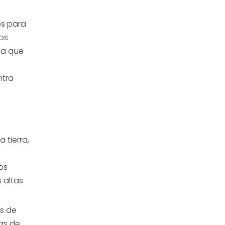
os para
los
iza que
ntra
 tierra,
os
 altas
es de
as de