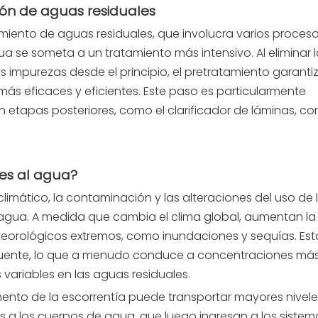
ión de aguas residuales
tamiento de aguas residuales, que involucra varios proces
a se someta a un tratamiento más intensivo. Al eliminar 
ras impurezas desde el principio, el pretratamiento garant
más eficaces y eficientes. Este paso es particularmente
n etapas posteriores, como el clarificador de láminas, co
es al agua?
imático, la contaminación y las alteraciones del uso de la
 agua. A medida que cambia el clima global, aumentan la
eorológicos extremos, como inundaciones y sequías. Est
luente, lo que a menudo conduce a concentraciones más
variables en las aguas residuales.
aumento de la escorrentía puede transportar mayores nivel
 a los cuerpos de agua, que luego ingresan a los sistem