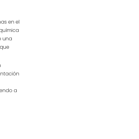
as en el
oquímica
ó una
 que
n
entación
iendo a