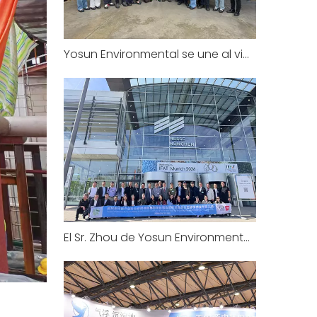
Yosun Environmental se une al viaje de estudios europeo de la Asociación de la Industria de Protección Ambiental de Suzhou: visita a la sede de CRI-MAN en Italia
El Sr. Zhou de Yosun Environmental se une a la misión ambiental de Suzhou en Europa: IFAT Munich 2026 y visita a una planta de tratamiento de aguas residuales de larga data