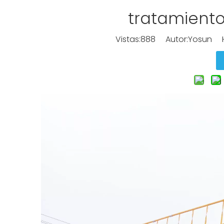
tratamiento
Vistas:
888
Autor:Yosun Ho