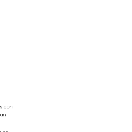
es con
 un