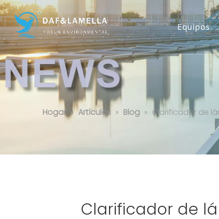
Equipos
Clarificador de láminas y pretra
Hogar
»
Artículos
»
Blog
»
Clarificador de l
Clarificador de l