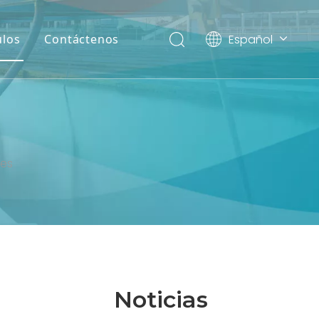
Español
ulos
Contáctenos
English
العربية
ales
les
Noticias