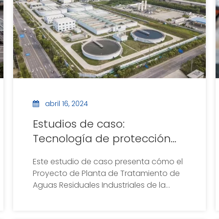
abril 16, 2024
Estudios de caso:
Tecnología de protección
del medio ambiente
Este estudio de caso presenta cómo el
Proyecto de planta de
Proyecto de Planta de Tratamiento de
tratamiento de aguas
Aguas Residuales Industriales de la
residuales industriales de la
Ciudad de Tecnología de Protección
Ambiental utiliza la flotación de aire
ciudad