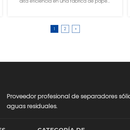
alta eficiencia en una fábrica de papel
en Filipinas para el pretratamiento de
aguas residuales de la fabricación de
papel.Este tratamiento asegura que las
aguas residuales cumplan con los
1
2
»
requisitos de calidad del agua para
tratamiento secundario y terciario.
Proveedor profesional de separadores sóli
aguas residuales.
ES
CATEGORÍA DE