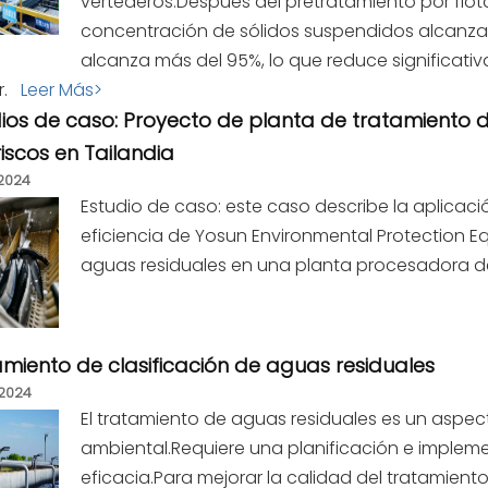
vertederos.Después del pretratamiento por flota
concentración de sólidos suspendidos alcanza 
alcanza más del 95%, lo que reduce significati
.
Leer Más>
dios de caso: Proyecto de planta de tratamiento
scos en Tailandia
2024
Estudio de caso: este caso describe la aplicació
eficiencia de Yosun Environmental Protection 
aguas residuales en una planta procesadora d
miento de clasificación de aguas residuales
2024
El tratamiento de aguas residuales es un aspec
ambiental.Requiere una planificación e imple
eficacia.Para mejorar la calidad del tratamien