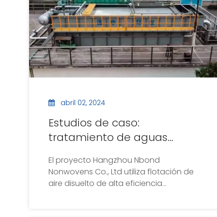
abril 02, 2024
Estudios de caso:
tratamiento de aguas
residuales Spunlace no
El proyecto Hangzhou Nbond
tejido
Nonwovens Co., Ltd utiliza flotación de
aire disuelto de alta eficiencia
producida por nuestra empresa como
pretratamiento para reducir el