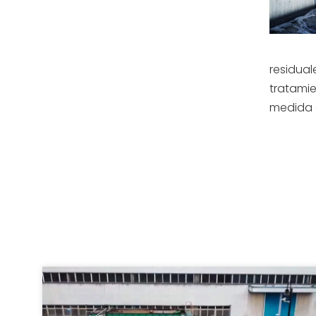
residual
tratamie
medida q