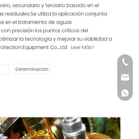
rio, secundario y terciario basado en el
residuales.Se utiliza la aplicación conjunta
dos en el tratamiento de aguas
con precisión los puntos críticos del
imizar la tecnología y mejorar su viabilidad a
Protection Equipment Co., Ltd
Leer Más>
+86-18
Determinación
servic
+86-18