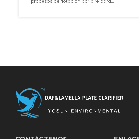
procesos de flotación por aire para
eliminar el petróleo.Los procesos
comúnmente utilizados son la flotación
por aire disuelto presurizado, la flotación
por aire vórtice, la flotación por aire
inducido y la flotación electrolítica.Este
artículo tiene como objetivo analizar y
comparar las características de estos
procesos de flotación por aire y discutir
sus aplicaciones y ocasiones apropiadas
para la eliminación de petróleo.
CONTÁCTENOS
ENLAC