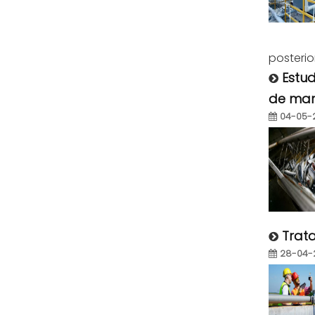
posterior
Estu
de mari
04-05-
Trata
28-04-