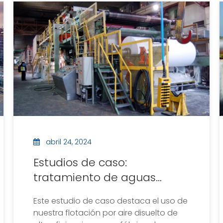
disuelto de alta eficiencia de nuestra
fábrica para tratar aguas residuales
aceitosas, como fluidos de
mecanizado y corte.Después del
tratamiento, la calidad del efluente
mejoró significativamente, los índices
de efluente de aceites animales y
vegetales y petróleo alcanzaron
aproximadamente 1 mg/L, y la tasa de
eliminación total de fósforo superó el
98%.
abril 24, 2024
Estudios de caso:
tratamiento de aguas
residuales en una fábrica
Este estudio de caso destaca el uso de
de papel en Filipinas
nuestra flotación por aire disuelto de