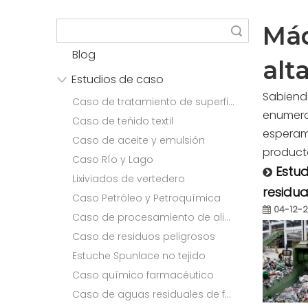
Máq
Búsqueda
Blog
alt
Estudios de caso
Sabiend
Caso de tratamiento de superficies
enumerad
Caso de teñido textil
esperamo
Caso de aceite y emulsión
product
Caso Río y Lago
Estu
Lixiviados de vertedero
residua
Caso Petróleo y Petroquímica
04-12-
Caso de procesamiento de alimentos
Caso de residuos peligrosos
Estuche Spunlace no tejido
Caso químico farmacéutico
Caso de aguas residuales de fabricación de papel