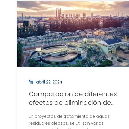
contenido de materia orgánica y
materia suspendida en los lixiviados del
vertedero.Después del pretratamiento
por flotación de aire, la tasa de
eliminación de la concentración de
materia suspendida alcanza más del
90%.La tasa de eliminación de grasa
alcanza más del 95%, lo que reduce
significativamente la carga del
tratamiento bioquímico posterior.
abril 22, 2024
Comparación de diferentes
efectos de eliminación de
aceite por flotación por aire
En proyectos de tratamiento de aguas
residuales oleosas, se utilizan varios