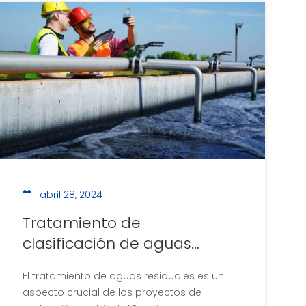
residuales aceitosas, como fluidos de
mecanizado y corte.Después del
tratamiento, la tasa de eliminación de
aceite, grasa, sólidos suspendidos, etc.,
en el agua cruda es superior al 90%, lo
que reduce significativamente la carga
de procesamiento final.
abril 28, 2024
Tratamiento de
clasificación de aguas
residuales
El tratamiento de aguas residuales es un
aspecto crucial de los proyectos de