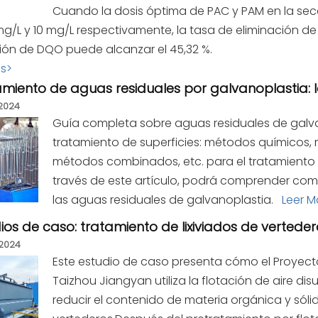
Cuando la dosis óptima de PAC y PAM en la sec
g/L y 10 mg/L respectivamente, la tasa de eliminación de
ión de DQO puede alcanzar el 45,32 %.
ás>
amiento de aguas residuales por galvanoplastia: 
2024
Guía completa sobre aguas residuales de galvan
tratamiento de superficies: métodos químicos, m
métodos combinados, etc. para el tratamiento 
través de este artículo, podrá comprender co
las aguas residuales de galvanoplastia.
Leer M
ios de caso: tratamiento de lixiviados de verteder
2024
Este estudio de caso presenta cómo el Proyect
Taizhou Jiangyan utiliza la flotación de aire dis
reducir el contenido de materia orgánica y sólid