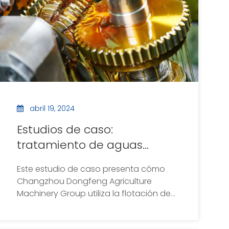
abril 19, 2024
Estudios de caso:
tratamiento de aguas
residuales de producción de
Este estudio de caso presenta cómo
maquinaria agrícola de
Changzhou Dongfeng Agriculture
Changzhou Dongfeng
Machinery Group utiliza la flotación de
aire disuelto de alta eficiencia de
nuestra fábrica para tratar aguas