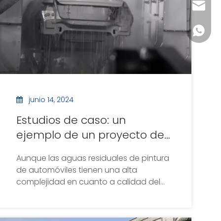
servic
+86-18
junio 14, 2024
Estudios de caso: un
ejemplo de un proyecto de
tratamiento de aguas
Aunque las aguas residuales de pintura
residuales de pintura en
de automóviles tienen una alta
una empresa de
complejidad en cuanto a calidad del
fabricación de automóviles
agua y son difíciles de tratar, es
necesario clasificar, recolectar y
pretratar las aguas residuales según su