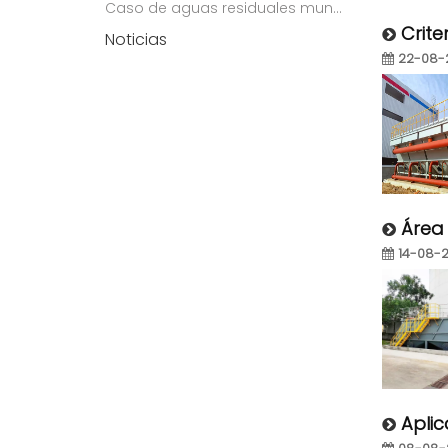
Caso de aguas residuales municipales
Crite
Noticias
22-08-
Área 
14-08-
Apli