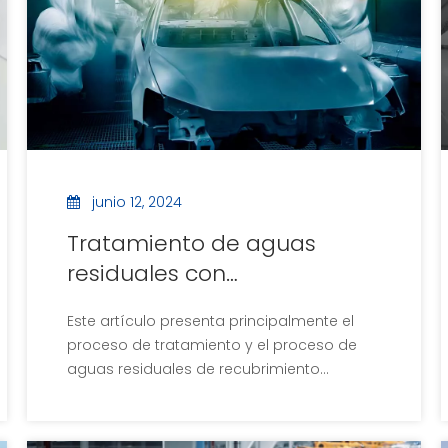
junio 12, 2024
Tratamiento de aguas
residuales con
revestimiento
Este artículo presenta principalmente el
electroforético: la guía
proceso de tratamiento y el proceso de
completa
aguas residuales de recubrimiento
electroforético y analiza la última
tecnología de tratamiento.