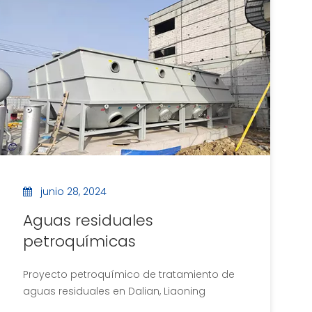
calidad siempre que se comprendan
las características de las aguas
residuales y se adopten procesos de
tratamiento adecuados.
junio 28, 2024
Aguas residuales
petroquímicas
Proyecto petroquímico de tratamiento de
aguas residuales en Dalian, Liaoning