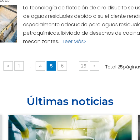
2025
La tecnología de flotación de aire disuelto se
de aguas residuales debido a su eficiente rendi
especialmente adecuado para aguas residuales 
petroquímicas, lixiviado de desechos de cocina,
mecanizantes.
Leer Más>
«
1
...
4
5
6
...
25
»
Total 25página
Últimas noticias