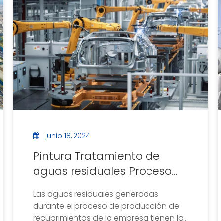
junio 18, 2024
Pintura Tratamiento de
aguas residuales Proceso
de pintura Proyecto de
Las aguas residuales generadas
tratamiento de aguas
durante el proceso de producción de
residuales para una
recubrimientos de la empresa tienen las